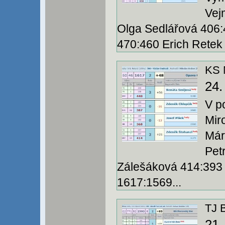
Vej
Olga Sedlářová 406:
470:460 Erich Retek 
KS 
24.
V p
Mir
Már
Pet
Zálešáková 414:393 
1617:1569...
TJ 
21.