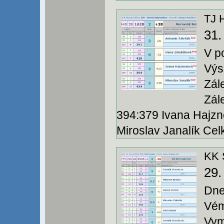
31.
V p
Výs
Zál
Zál
394:379 Ivana Hajzne
Miroslav Janalík Celko
KK 
29.
Dne
Vém
Vym