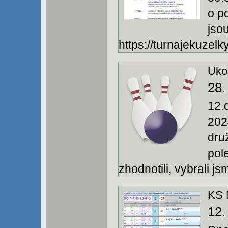
o p
jso
https://turnajekuzelky
Uko
28.
12.
202
dru
pol
zhodnotili, vybrali js
KS 
12.