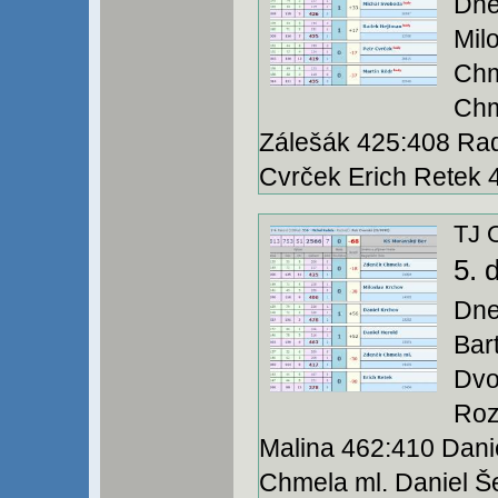
Dne
Mil
Chm
Chm
Zálešák 425:408 Rad
Cvrček Erich Retek 43
TJ 
5. 
Dne
Bar
Dvo
Roz
Malina 462:410 Dani
Chmela ml. Daniel Še