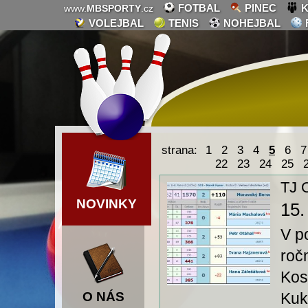
FOTBAL
PINEC
K
www.
MBSPORTY
.cz
VOLEJBAL
TENIS
NOHEJBAL
strana:
1
2
3
4
5
6
7
22
23
24
25
TJ 
NOVINKY
15.
V p
roč
Kos
O NÁS
Kuk