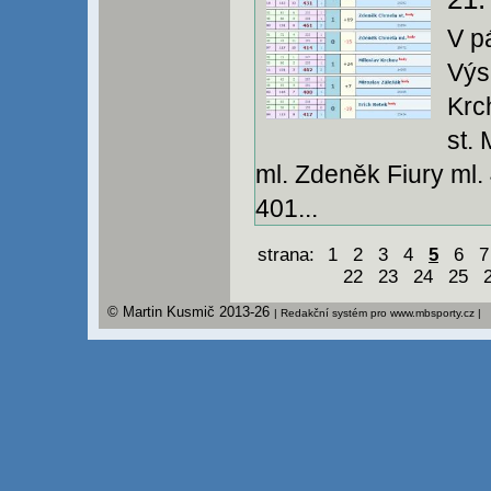
V p
Výs
Krc
st.
ml. Zdeněk Fiury ml.
401...
strana:
1
2
3
4
5
6
7
22
23
24
25
© Martin Kusmič 2013-26
| Redakční systém pro www.mbsporty.cz |