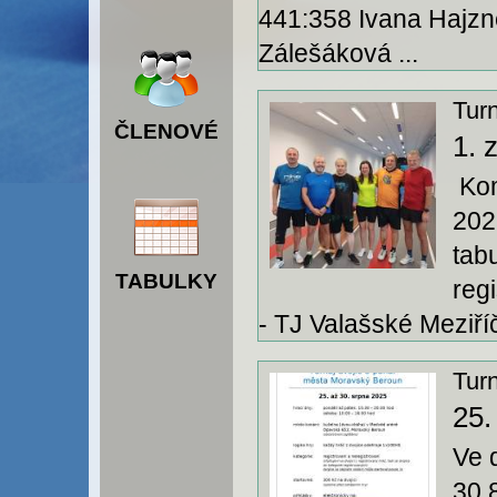
441:358 Ivana Hajz
Zálešáková ...
ČLENOVÉ
1. 
Kom
202
tabu
TABULKY
reg
- TJ Valašské Meziříč
Tur
25.
Ve 
30.