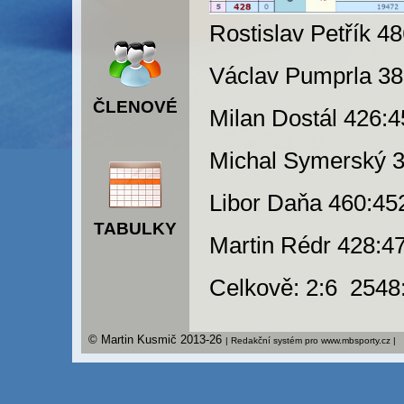
Rostislav Petřík 4
Václav Pumprla 38
ČLENOVÉ
Milan Dostál 426:4
Michal Symerský 3
Libor Daňa 460:45
TABULKY
Martin Rédr 428:4
Celkově: 2:6 2548
© Martin Kusmič 2013-26
| Redakční systém pro www.mbsporty.cz |