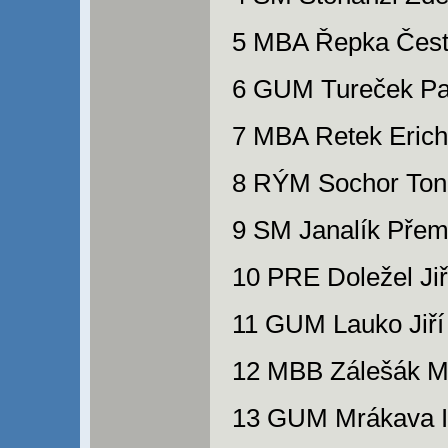
5 MBA Řepka Čest
6 GUM Tureček Pav
7 MBA Retek Erich
8 RÝM Sochor Ton
9 SM Janalík Přem
10 PRE Doležel Jiř
11 GUM Lauko Jiří
12 MBB Zálešák Mi
13 GUM Mrákava I