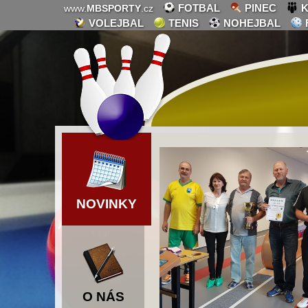
FOTBAL
PINEC
K
www.
MBSPORTY
.cz
VOLEJBAL
TENIS
NOHEJBAL
NOVINKY
O NÁS