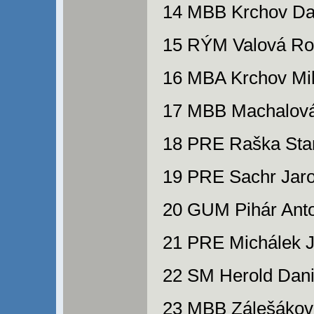
14 MBB Krchov Dan
15 RÝM Valová Ro
16 MBA Krchov Mil
17 MBB Machalová
18 PRE Raška Stan
19 PRE Sachr Jaro
20 GUM Pihár Anto
21 PRE Michálek J
22 SM Herold Dani
23 MBB Zálešákov