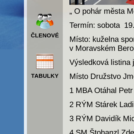
„ O pohár města M
Termín: sobota 1
ČLENOVÉ
Místo: kuželna spo
v Moravském Ber
Výsledková listina j
Místo Družstvo Jm
TABULKY
1 MBA Otáhal Petr
2 RÝM Stárek Ladi
3 RÝM Davidík Mic
4 SM Štohanzl Zde